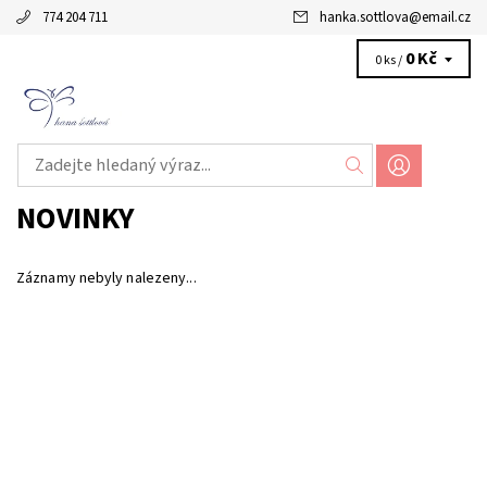
774 204 711
hanka.sottlova
@
email.cz
0 Kč
0 ks /
NOVINKY
Záznamy nebyly nalezeny...