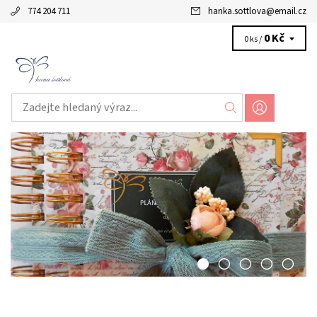
774 204 711
hanka.sottlova
@
email.cz
0 Kč
0 ks /