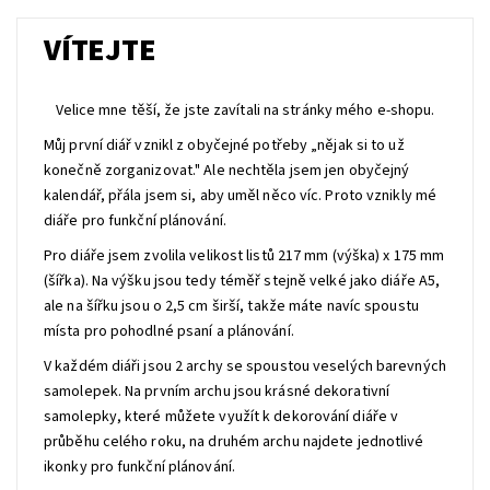
VÍTEJTE
Velice mne těší, že jste zavítali na stránky mého e-shopu.
Můj první diář vznikl z obyčejné potřeby „nějak si to už
konečně zorganizovat." Ale nechtěla jsem jen obyčejný
kalendář, přála jsem si, aby uměl něco víc. Proto vznikly mé
diáře pro funkční plánování.
Pro diáře jsem zvolila velikost listů 217 mm (výška) x 175 mm
(šířka). Na výšku jsou tedy téměř stejně velké jako diáře A5,
ale na šířku jsou o 2,5 cm širší, takže máte navíc spoustu
místa pro pohodlné psaní a plánování.
V každém diáři jsou 2 archy se spoustou veselých barevných
samolepek. Na prvním archu jsou krásné dekorativní
samolepky, které můžete využít k dekorování diáře v
průběhu celého roku, na druhém archu najdete jednotlivé
ikonky pro funkční plánování.