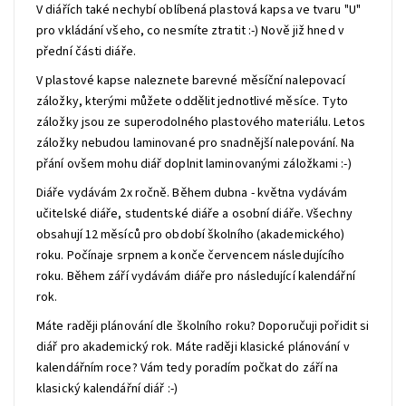
V diářích také nechybí oblíbená plastová kapsa ve tvaru "U"
pro vkládání všeho, co nesmíte ztratit :-) Nově již hned v
přední části diáře.
V plastové kapse naleznete barevné měsíční nalepovací
záložky, kterými můžete oddělit jednotlivé měsíce. Tyto
záložky jsou ze superodolného plastového materiálu. Letos
záložky nebudou laminované pro snadnější nalepování. Na
přání ovšem mohu diář doplnit laminovanými záložkami :-)
Diáře vydávám 2x ročně. Během dubna - května vydávám
učitelské diáře, studentské diáře a osobní diáře. Všechny
obsahují 12 měsíců pro období školního (akademického)
roku. Počínaje srpnem a konče červencem následujícího
roku. Během září vydávám diáře pro následující kalendářní
rok.
Máte raději plánování dle školního roku? Doporučuji pořidit si
diář pro akademický rok. Máte raději klasické plánování v
kalendářním roce? Vám tedy poradím počkat do září na
klasický kalendářní diář :-)