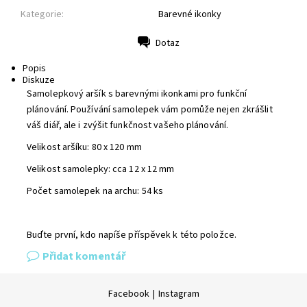
Kategorie:
Barevné ikonky
Dotaz
Tisk
Popis
Diskuze
Samolepkový aršík s barevnými ikonkami pro funkční
plánování. Používání samolepek vám pomůže nejen zkrášlit
váš diář, ale i zvýšit funkčnost vašeho plánování.
Velikost aršíku: 80 x 120 mm
Velikost samolepky: cca 12 x 12 mm
Počet samolepek na archu: 54 ks
Buďte první, kdo napíše příspěvek k této položce.
Přidat komentář
Facebook
|
Instagram